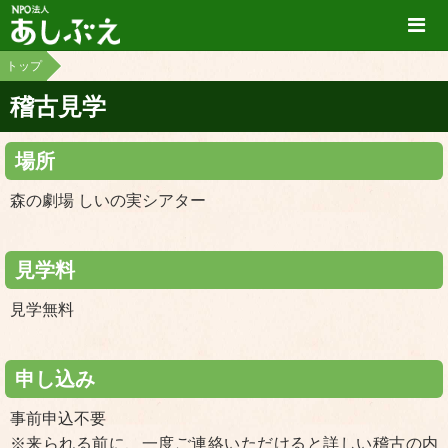
トップ
稽古見学
場所
森の劇場 しいの実シアター
見学料
見学無料
申し込み
事前申込不要
※来られる前に、一度ご連絡いただけると詳しい稽古の内